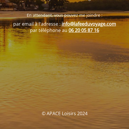
En attendant, vous pouvez me joindre :
par email à l'adresse :
info@lafeeduvoyage.com
par téléphone au
06 20 05 87 16
© APACE Loisirs 2024